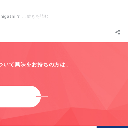
Fn Projectを触ってみる
ashi で …
続きを読む
について
興味をお持ちの方は、
M