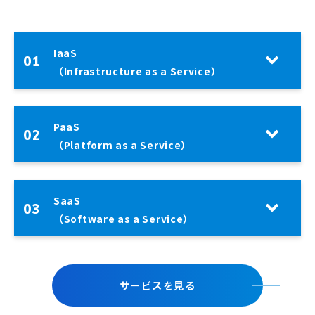
IaaS
01
（Infrastructure as a Service）
PaaS
02
（Platform as a Service）
SaaS
03
（Software as a Service）
サービスを見る