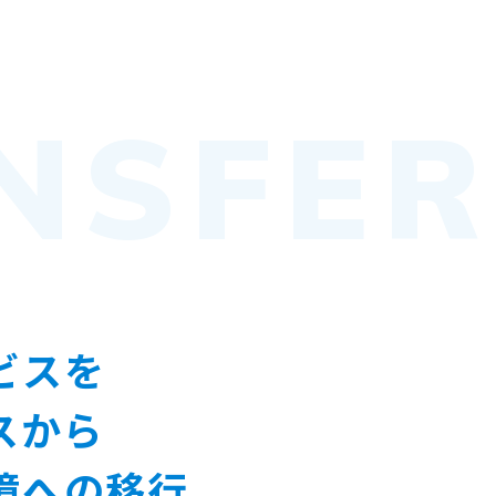
NSFER
ビスを
スから
境への移行