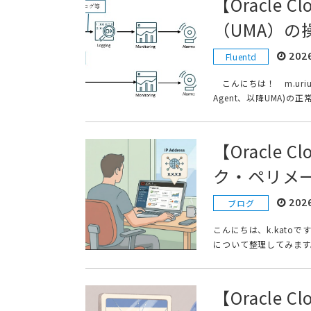
【Oracle
（UMA）の
202
Fluentd
こんにちは！ m.uriu
Agent、以降UMA)の
【Oracle
ク・ペリメ
202
ブログ
こんにちは、k.kat
について整理してみます。
【Oracle 