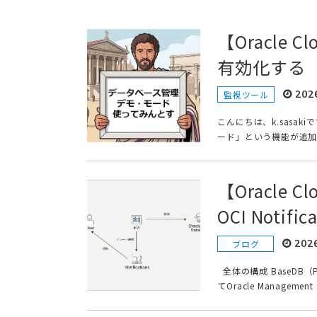
【Oracle
有効化する
202
監視ツール
こんにちは、k.sasa
ード」という機能が追加
【Oracle C
OCI Notif
202
ブログ
全体の構成 BaseD
てOracle Managemen