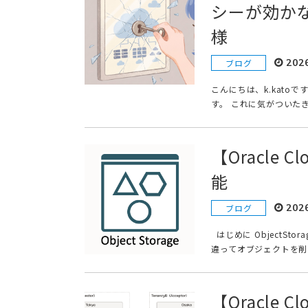
シーが効か
様
202
ブログ
こんにちは、k.kat
す。 これに気がついた
【Oracle 
能
202
ブログ
はじめに ObjectS
違ってオブジェクトを削
【Oracle