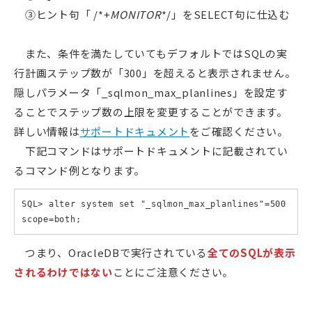
③ヒント句「 /*+
MONITOR
*/」をSELECT句に仕込む
また、条件を満たしていてもデフォルトではSQLの実
行計画ステップ数が「300」を超えると表示されません。
隠しパラメータ「_sqlmon_max_planlines」を設定す
ることでステップ数の上限を変更することができます。
詳しい情報は
サポートドキュメント
をご確認ください。
下記コマンドはサポートドキュメントに記載されてい
るコマンド例となります。
SQL> alter system set "_sqlmon_max_planlines"=500 
scope=both;
つまり、OracleDBで実行されている
全てのSQLが表示
されるわけではない
ことにご注意ください。