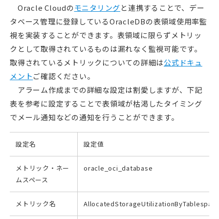
Oracle Cloudの
モニタリング
と連携することで、デー
タベース管理に登録しているOracleDBの表領域使用率監
視を実装することができます。表領域に限らずメトリッ
クとして取得されているものは漏れなく監視可能です。
取得されているメトリックについての詳細は
公式ドキュ
メント
ご確認ください。
アラーム作成までの詳細な設定は割愛しますが、下記
表を参考に設定することで表領域が枯渇したタイミング
でメール通知などの通知を行うことができます。
設定名
設定値
メトリック・ネー
oracle_oci_database
ムスペース
メトリック名
AllocatedStorageUtilizationByTablespac