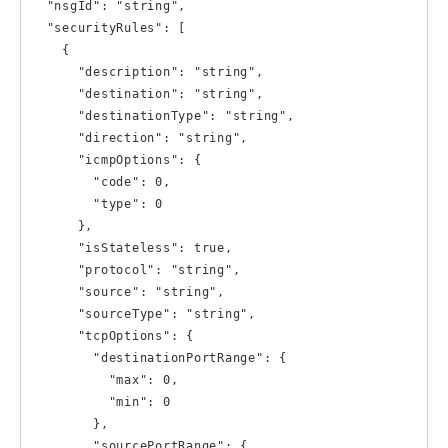
  "nsgId": "string", 

  "securityRules": [ 

    {

      "description": "string",

      "destination": "string",

      "destinationType": "string",

      "direction": "string",

      "icmpOptions": {

        "code": 0,

        "type": 0

      },

      "isStateless": true,

      "protocol": "string",

      "source": "string",

      "sourceType": "string",

      "tcpOptions": {

        "destinationPortRange": {

          "max": 0,

          "min": 0

        },

        "sourcePortRange": {
