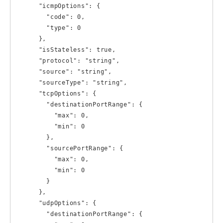
      "icmpOptions": {

        "code": 0,

        "type": 0

      },

      "isStateless": true,

      "protocol": "string",

      "source": "string",

      "sourceType": "string",

      "tcpOptions": {

        "destinationPortRange": {

          "max": 0,

          "min": 0

        },

        "sourcePortRange": {

          "max": 0,

          "min": 0

        }

      },

      "udpOptions": {

        "destinationPortRange": {
