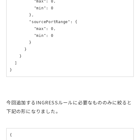
          "max": 0,

          "min": 0

        },

        "sourcePortRange": {

          "max": 0,

          "min": 0

        }

      }

    }

  ]

}
今回追加するINGRESSルールに必要なもののみに絞ると
下記の形になりました。
{
