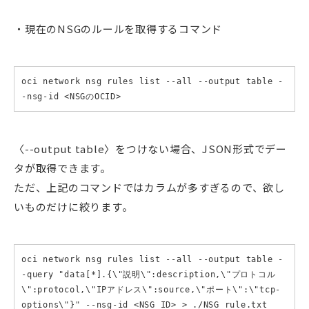
・現在のNSGのルールを取得するコマンド
oci network nsg rules list --all --output table -
-nsg-id <NSGのOCID>
〈--output table〉をつけない場合、JSON形式でデー
タが取得できます。
ただ、上記のコマンドではカラムが多すぎるので、欲し
いものだけに絞ります。
oci network nsg rules list --all --output table -
-query "data[*].{\"説明\":description,\"プロトコル
\":protocol,\"IPアドレス\":source,\"ポート\":\"tcp-
options\"}" --nsg-id <NSG_ID> > ./NSG_rule.txt