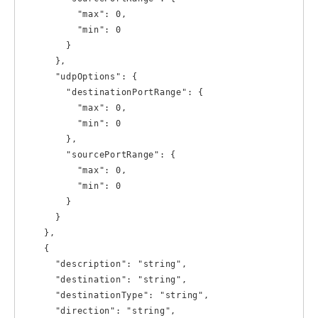
          "max": 0,

          "min": 0

        }

      },

      "udpOptions": {

        "destinationPortRange": {

          "max": 0,

          "min": 0

        },

        "sourcePortRange": {

          "max": 0,

          "min": 0

        }

      }

    },

    {

      "description": "string",

      "destination": "string",

      "destinationType": "string",

      "direction": "string",
