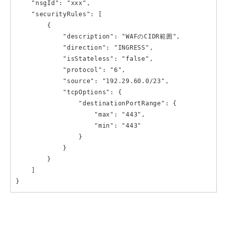
    "nsgId": "xxx",

    "securityRules": [

        {

            "description": "WAFのCIDR範囲",

            "direction": "INGRESS",

            "isStateless": "false",

            "protocol": "6",

            "source": "192.29.60.0/23",

            "tcpOptions": {

                "destinationPortRange": {

                    "max": "443",

                    "min": "443"

                }

            }

        }

    ]

}