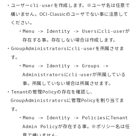
ユーザー
を作成します。※ユーザ名は任意で
cli-user
構いません。OCI-Classicのユーザでない事に注意して
ください。
に
が
Menu -> Identity -> Users
cli-user
存在する事。存在しない場合は作成します。
Group
に
を所属させま
Administrators
cli-user
す。
Menu -> Identity -> Groups ->
に
が所属している
Administrators
cli-user
事。所属していない場合は所属させます。
Tenantの管理Policyの存在を確認し、
Group
に管理Policyを割り当てま
Administrators
す。
に
Menu -> Identity -> Policies
Tenant
が存在する事。※ポリシー名は任
Admin Policy
意で構いません。