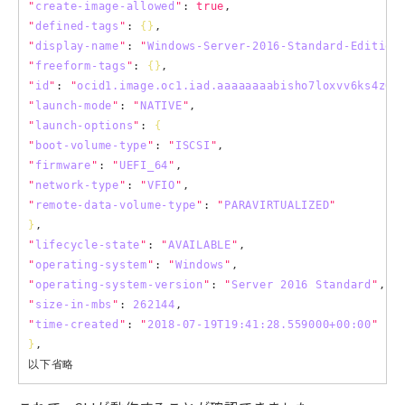
"
create-image-allowed
"
: 
true
"
defined-tags
"
: 
{}
"
display-name
"
: 
"
Windows-Server-2016-Standard-Edition
"
freeform-tags
"
: 
{}
"
id
"
: 
"
ocid1.image.oc1.iad.aaaaaaaabisho7loxvv6ks4z6y
"
launch-mode
"
: 
"
NATIVE
"
"
launch-options
"
: 
{
"
boot-volume-type
"
: 
"
ISCSI
"
"
firmware
"
: 
"
UEFI_64
"
"
network-type
"
: 
"
VFIO
"
"
remote-data-volume-type
"
: 
"
PARAVIRTUALIZED
"
}
"
lifecycle-state
"
: 
"
AVAILABLE
"
"
operating-system
"
: 
"
Windows
"
"
operating-system-version
"
: 
"
Server 2016 Standard
"
"
size-in-mbs
"
: 
262144
"
time-created
"
: 
"
2018-07-19T19:41:28.559000+00:00
"
}
,
