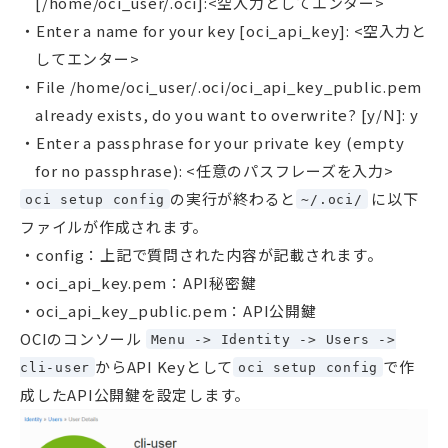
[/home/oci_user/.oci]:<空入力としてエンター>
Enter a name for your key [oci_api_key]: <空入力と
してエンター>
File /home/oci_user/.oci/oci_api_key_public.pem
already exists, do you want to overwrite? [y/N]: y
Enter a passphrase for your private key (empty
for no passphrase): <任意のパスフレーズを入力>
の実行が終わると
に以下
oci setup config
~/.oci/
ファイルが作成されます。
config：上記で質問された内容が記載されます。
oci_api_key.pem：API秘密鍵
oci_api_key_public.pem：API公開鍵
OCIのコンソール
Menu -> Identity -> Users ->
からAPI Keyとして
で作
cli-user
oci setup config
成したAPI公開鍵を設定します。