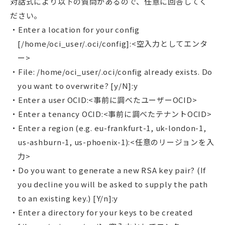
対話式により以下の質問があるので、任意に回答してく
ださい。
Enter a location for your config
[/home/oci_user/.oci/config]:<空入力としてエンタ
ー>
File: /home/oci_user/.oci/config already exists. Do
you want to overwrite? [y/N]:y
Enter a user OCID:<事前に調べたユーザーOCID>
Enter a tenancy OCID:<事前に調べたテナントOCID>
Enter a region (e.g. eu-frankfurt-1, uk-london-1,
us-ashburn-1, us-phoenix-1):<任意のリージョンを入
力>
Do you want to generate a new RSA key pair? (If
you decline you will be asked to supply the path
to an existing key.) [Y/n]:y
Enter a directory for your keys to be created