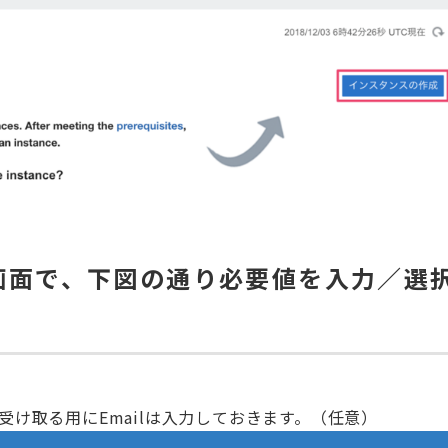
ance」画面で、下図の通り必要値を入力／選
を受け取る用にEmailは入力しておきます。（任意）