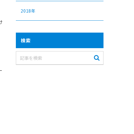
2018年
け
検索
ー
ー