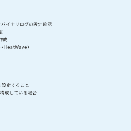
QL側でバイナリログの設定確認
更
作成
HeatWave）
W」を設定すること
を構成している場合