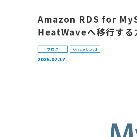
Amazon RDS for M
HeatWaveへ移行す
ブログ
Oracle Cloud
2025.07.17