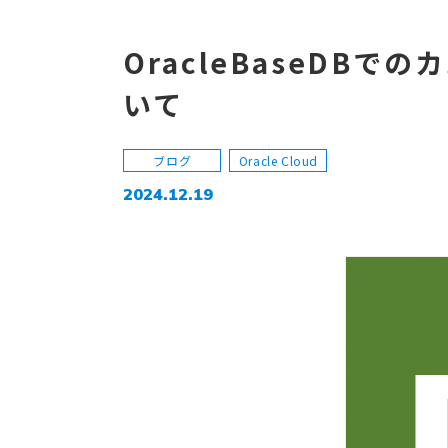
OracleBaseDB
いて
ブログ
Oracle Cloud
2024.12.19