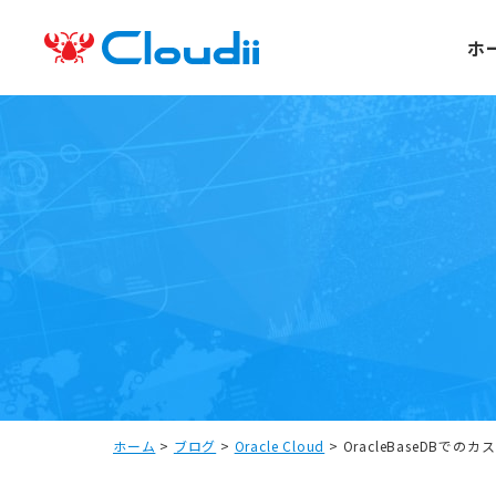
ホ
ホーム
>
ブログ
>
Oracle Cloud
>
OracleBaseDBで