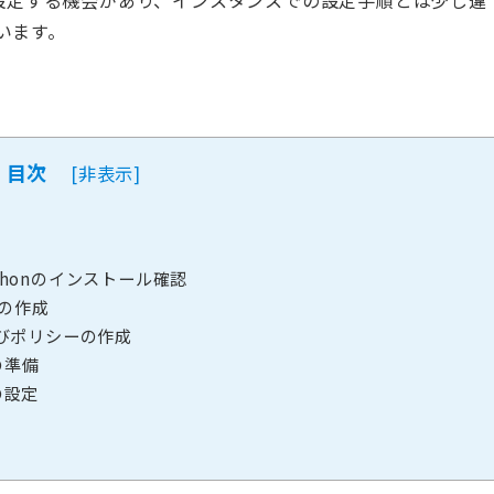
を設定する機会があり、インスタンスでの設定手順とは少し違
います。
目次
[
非表示
]
ythonのインストール確認
ルの作成
びポリシーの作成
の準備
の設定