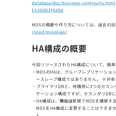
database/doc/business-continuity.h
E526DD3F6E0A
MDSの概要や作り方については、過去の
cloud/mysqlaas/
HA構成の概要
今回リリースされたHA構成について、簡
MDSのHAは、グループレプリケーショ
ースレーブ構成ではありません。 ※共
プライマリDBと、待機用に2つのセカン
ケーション構成ですが、セカンダリDB
HA構成は、
現在は
新規でMDSを構築す
MDSをHA構成に変更することはできま
ん。