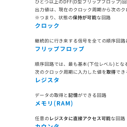
ひとつ以上のDFF(D型フリップフロップ
出力値は、現在のクロック周期から次のク
※つまり、状態の
保持が可能
な回路
クロック
継続的に行き来する信号を全ての順序回路
フリップフロップ
順序回路では、最も基本(下位レベル)とな
次のクロック周期に入力した値を
取得
でき
レジスタ
データの取得と
記憶
ができる回路
メモリ(RAM)
任意の
レジスタに直接アクセス可能
な回路
カウンタ