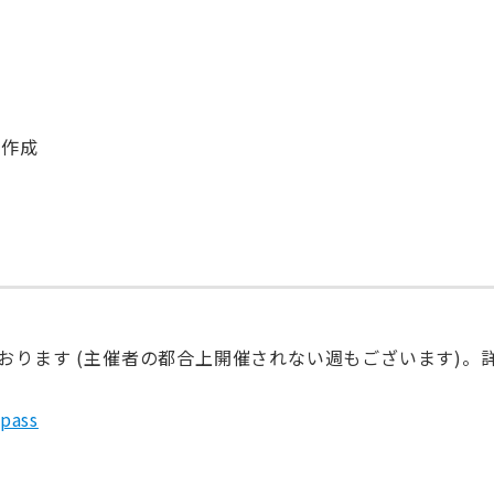
の作成
おります (主催者の都合上開催されない週もございます)。
ass
。