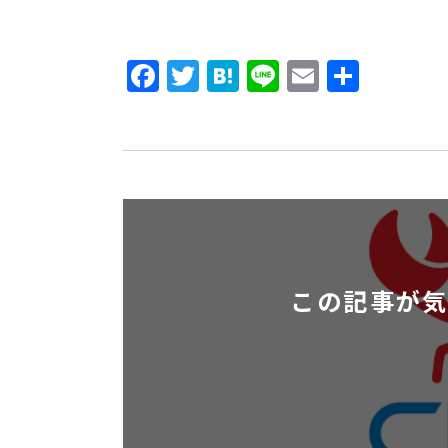
Facebook
Twitter
Hatena
Line
Email
共
有
この記事が