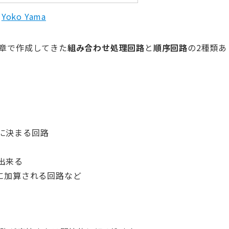
m
Yoko Yama
2章で作成してきた
組み合わせ処理回路
と
順序回路
の2種類あ
に決まる回路
出来る
に加算される回路など