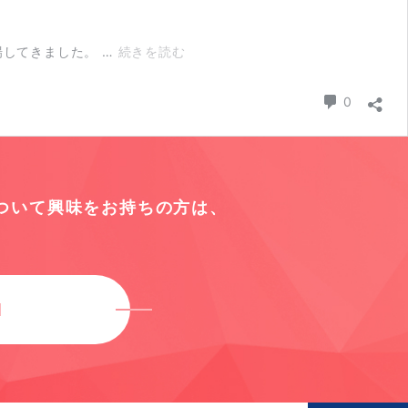
Autonomous選手権に出場してきま
出場してきました。 …
続きを読む
コメント
0
について
興味をお持ちの方は、
M