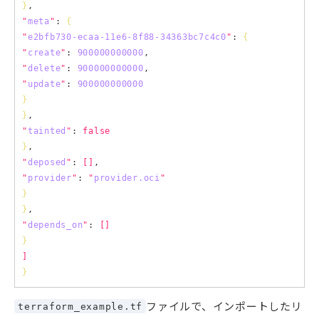
}
"
meta
"
: 
{
"
e2bfb730-ecaa-11e6-8f88-34363bc7c4c0
"
: 
{
"
create
"
: 
900000000000
"
delete
"
: 
900000000000
"
update
"
: 
900000000000
}
}
"
tainted
"
: 
false
}
"
deposed
"
: 
[]
"
provider
"
: 
"
provider.oci
"
}
}
"
depends_on
"
: 
[]
}
]
}
ファイルで、インポートしたリ
terraform_example.tf