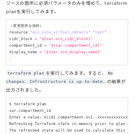
ソースの箇所に必須パラメータのみを埋めて、terraform
planを実行してみます。
（変更箇所を抜粋）

resource 
"
oci_core_virtual_network
"
"
test
"
{
cidr_block 
=
"
${var.vcn_cidr_block}
"
compartment_id 
=
"
${var.compartment_id}
"
display_name 
=
"
${var.vcn_display_name}
"
}
を実行してみます。すると、
terraform plan
No
の結果が
changes. Infrastructure is up-to-date.
出力されました。
$ terraform plan

var.compartment_id

Enter a value: ocid1.compartment.oc1..xxxxxxxxxxxxxxxx
Refreshing Terraform state 
in
-memory prior to plan...

The refreshed state will be used to calculate this pla