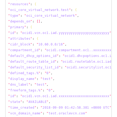
"
resources
"
: 
{
"
oci_core_virtual_network.test
"
: 
{
"
type
"
: 
"
oci_core_virtual_network
"
"
depends_on
"
: 
[]
"
primary
"
: 
{
"
id
"
: 
"
ocid1.vcn.oc1.iad.yyyyyyyyyyyyyyyyyyyyyyyyy
"
"
attributes
"
: 
{
"
cidr_block
"
: 
"
10.60.0.0/16
"
"
compartment_id
"
: 
"
ocid1.compartment.oc1..xxxxxxxxxxx
"
default_dhcp_options_id
"
: 
"
ocid1.dhcpoptions.oc1.iad
"
default_route_table_id
"
: 
"
ocid1.routetable.oc1.iad.x
"
default_security_list_id
"
: 
"
ocid1.securitylist.oc1.i
"
defined_tags.%
"
: 
"
0
"
"
display_name
"
: 
"
test
"
"
dns_label
"
: 
"
test
"
"
freeform_tags.%
"
: 
"
0
"
"
id
"
: 
"
ocid1.vcn.oc1.iad.xxxxxxxxxxxxxxxxxxxxxxxxx
"
"
state
"
: 
"
AVAILABLE
"
"
time_created
"
: 
"
2018-09-09 01:42:58.381 +0000 UTC
"
"
vcn_domain_name
"
: 
"
test.oraclevcn.com
"