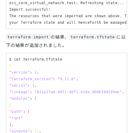
oci_core_virtual_network.test: Refreshing state... 
(
I
Import successful
!
The resources that were imported are shown above. The
の結果、
に以
terraform import
terraform.tfstate
下の結果が追加されました。
{
"
version
"
: 
3
"
terraform_version
"
: 
"
0.11.8
"
"
serial
"
: 
1
"
lineage
"
: 
"
821a2fad-4071-0df1-42de-d09639d199eb
"
"
modules
"
: 
[
{
"
path
"
: 
[
"
root
"
]
"
outputs
"
: 
{}