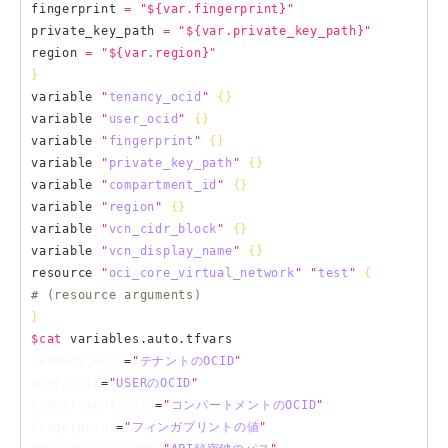
fingerprint 
=
"
${var.fingerprint}
"
private_key_path 
=
"
${var.private_key_path}
"
region 
=
"
${var.region}
"
}
variable 
"
tenancy_ocid
"
{}
variable 
"
user_ocid
"
{}
variable 
"
fingerprint
"
{}
variable 
"
private_key_path
"
{}
variable 
"
compartment_id
"
{}
variable 
"
region
"
{}
variable 
"
vcn_cidr_block
"
{}
variable 
"
vcn_display_name
"
{}
resource 
"
oci_core_virtual_network
"
"
test
"
{
# (resource arguments)
}
$cat
tenancy_ocid
=
"
テナントのOCID
"
user_ocid
=
"
USERのOCID
"
compartment_ocid
=
"
コンパートメントのOCID
"
fingerprint
=
"
フィンガプリントの値
"