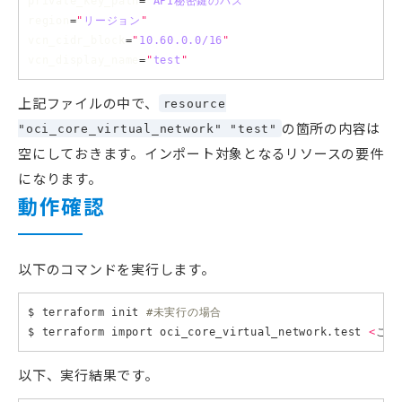
private_key_path
=
"
API秘密鍵のパス
"
region
=
"
リージョン
"
vcn_cidr_block
=
"
10.60.0.0/16
"
vcn_display_name
=
"
test
"
上記ファイルの中で、
resource
の箇所の内容は
"oci_core_virtual_network" "test"
空にしておきます。インポート対象となるリソースの要件
になります。
動作確認
以下のコマンドを実行します。
$ terraform init 
#未実行の場合
$ terraform import oci_core_virtual_network.test 
<
ここに
以下、実行結果です。