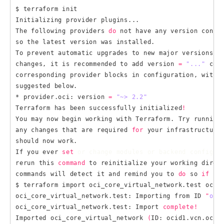
$ terraform init

Initializing provider plugins...

The following providers 
do
 not have any version const
so the latest version was installed.

To prevent automatic upgrades to new major versions th
changes, it is recommended to add version 
=
"..."
 cons
corresponding provider blocks 
in
 configuration, with t
suggested below.

* provider.oci: version 
=
"~> 2.2"
Terraform has been successfully initialized
!
You may now begin working with Terraform. Try running
any changes that are required 
for
 your infrastructure.
should now work.

If you ever 
set
 or change modules or backend configur
rerun this 
command
 to reinitialize your working direct
commands will detect it and remind you to 
do
 so 
if 
nec
$ terraform import oci_core_virtual_network.test ocid1
oci_core_virtual_network.test: Importing from ID 
"
oci
oci_core_virtual_network.test: Import 
complete!
Imported oci_core_virtual_network 
(
ID: ocid1.vcn.oc1.