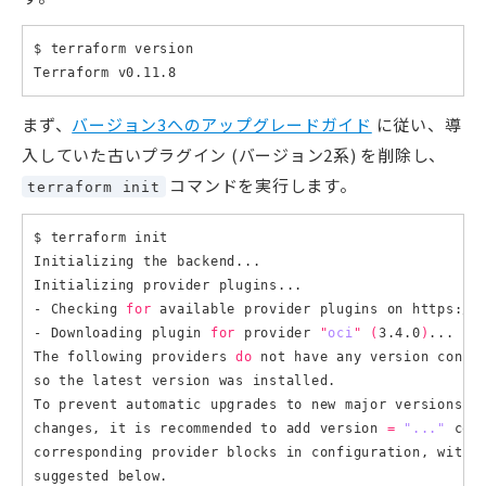
$ terraform version

まず、
バージョン3へのアップグレードガイド
に従い、導
入していた古いプラグイン (バージョン2系) を削除し、
コマンドを実行します。
terraform init
$ terraform init

Initializing the backend...

Initializing provider plugins...

- Checking 
for
 available provider plugins on https://r
- Downloading plugin 
for
 provider 
"
oci
"
(
3.4.0
)
...

The following providers 
do
 not have any version const
so the latest version was installed.

To prevent automatic upgrades to new major versions th
changes, it is recommended to add version 
=
"..."
 cons
corresponding provider blocks 
in
 configuration, with t
suggested below.
