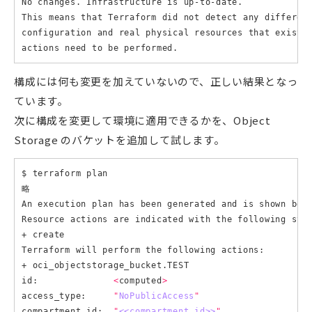
No changes. Infrastructure is up-to-date.

This means that Terraform did not detect any differenc
configuration and real physical resources that exist. 
構成には何も変更を加えていないので、正しい結果となっ
ています。
次に構成を変更して環境に適用できるかを、Object
Storage のバケットを追加して試します。
$ terraform plan

略

An execution plan has been generated and is shown belo
Resource actions are indicated with the following symb
+ create

Terraform will perform the following actions:

+ oci_objectstorage_bucket.TEST

id:              
<
computed
>
access_type:     
"
NoPublicAccess
"
compartment_id:  
"
<<compartment_id>>
"