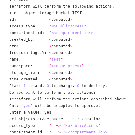
Terraform will perform the following actions:

+ oci_objectstorage_bucket.TEST

id:              
<
computed
>
access_type:     
"
NoPublicAccess
"
compartment_id:  
"
<<compartment_id>>
"
created_by:      
<
computed
>
etag:            
<
computed
>
freeform_tags.%: 
<
computed
>
name:            
"
test
"
namespace:       
"
<<namespace>>
"
storage_tier:    
<
computed
>
time_created:    
<
computed
>
Plan: 
1
 to add, 
0
 to change, 
0
 to destroy.

Do you want to perform these actions?

Terraform will perform the actions described above.

Only 
'
yes
'
 will be accepted to approve.

Enter a value: yes

oci_objectstorage_bucket.TEST: Creating...

access_type:     
""
=>
"
NoPublicAccess
"
compartment_id:  
""
=>
"
<<compartment_id>>
"