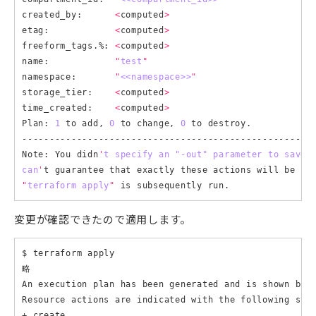
created_by:      
<
computed
>
etag:            
<
computed
>
freeform_tags.%: 
<
computed
>
name:            
"
test
"
namespace:       
"
<<namespace>>
"
storage_tier:    
<
computed
>
time_created:    
<
computed
>
Plan: 
1
 to add, 
0
 to change, 
0
 to destroy.

------------------------------------------------------
Note: You didn
'
t specify an "-out" parameter to save 
can
'
t guarantee that exactly these actions will be pe
"
terraform apply
"
変更が確認できたので適用します。
$ terraform apply

略

An execution plan has been generated and is shown belo
Resource actions are indicated with the following symb
+ create
