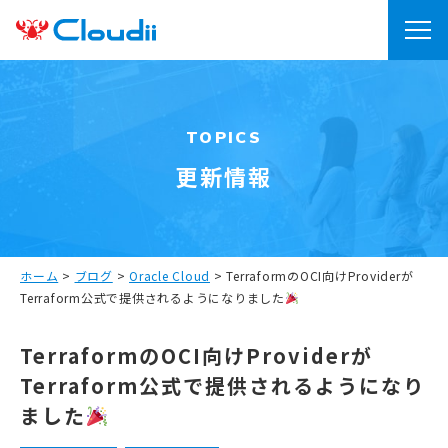
TOPICS
更新情報
ホーム
>
ブログ
>
Oracle Cloud
>
TerraformのOCI向けProviderが
Terraform公式で提供されるようになりました
TerraformのOCI向けProviderが
Terraform公式で提供されるようになり
ました