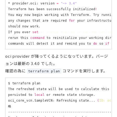
* provider.oci: version 
=
"~> 3.4"
Terraform has been successfully initialized
!
You may now begin working with Terraform. Try running
any changes that are required 
for
 your infrastructure.
should now work.

If you ever 
set
 or change modules or backend configur
rerun this 
command
 to reinitialize your working direct
commands will detect it and remind you to 
do
 so 
if 
oci provider が降ってくるようになっています。バージ
ョンは最新の 3.4.0 でした。
確認の為に
コマンドを実行します。
terraform plan
$ terraform plan

The refreshed state will be used to calculate this pla
persisted to 
local
 or remote state storage.

oci_core_vcn.SampleVCN: Refreshing state... 
(
ID: ocid
略

------------------------------------------------------