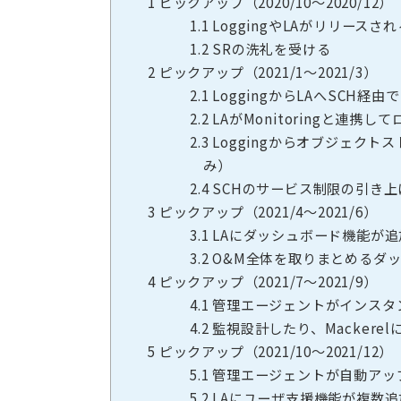
1
ピックアップ（2020/10〜2020/12）
1.1
LoggingやLAがリリースされ
1.2
SRの洗礼を受ける
2
ピックアップ（2021/1〜2021/3）
2.1
LoggingからLAへSCH経
2.2
LAがMonitoringと連携し
2.3
Loggingからオブジェク
み）
2.4
SCHのサービス制限の引き上
3
ピックアップ（2021/4〜2021/6）
3.1
LAにダッシュボード機能が追
3.2
O&M全体を取りまとめるダッ
4
ピックアップ（2021/7〜2021/9）
4.1
管理エージェントがインスタ
4.2
監視設計したり、Mackere
5
ピックアップ（2021/10〜2021/12）
5.1
管理エージェントが自動アッ
5.2
LAにユーザ支援機能が複数追