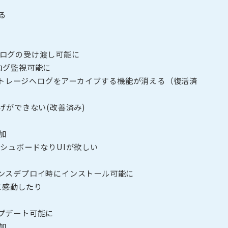
る
由でログの受け渡し可能に
てログ監視可能に
トストレージへログをアーカイブする機能が消える（復活済
げができない(改善済み)
加
シュボードなりUIが欲しい
ンスデプロイ時にインストール可能に
lに感動したり
プデート可能に
加