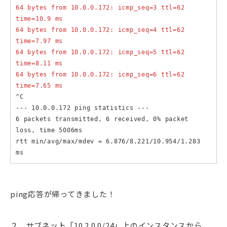
64 bytes from 10.0.0.172: icmp_seq=3 ttl=62 
time=10.9 ms

64 bytes from 10.0.0.172: icmp_seq=4 ttl=62 
time=7.97 ms

64 bytes from 10.0.0.172: icmp_seq=5 ttl=62 
time=8.11 ms

64 bytes from 10.0.0.172: icmp_seq=6 ttl=62 
time=7.65 ms
^C

--- 10.0.0.172 ping statistics ---

6 packets transmitted, 6 received, 0% packet 
loss, time 5006ms

rtt min/avg/max/mdev = 6.876/8.221/10.954/1.283 
ms
ping応答が帰ってきました！
２．サブネット「10.2.0.0/24」上のインスタンスから