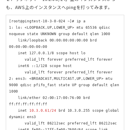
も、AWS上のインスタンスへpingを打ってみます。
[root@pingtest-10-3-0-024 ~]# ip a

1: lo: <LOOPBACK,UP,LOWER_UP> mtu 65536 qdisc 
noqueue state UNKNOWN group default qlen 1000

    link/loopback 00:00:00:00:00:00 brd 
00:00:00:00:00:00

    inet 127.0.0.1/8 scope host lo

       valid_lft forever preferred_lft forever

    inet6 ::1/128 scope host 

       valid_lft forever preferred_lft forever

2: ens3: <BROADCAST,MULTICAST,UP,LOWER_UP> mtu 
9000 qdisc pfifo_fast state UP group default qlen 
1000

    link/ether 02:00:17:00:76:00 brd 
ff:ff:ff:ff:ff:ff

    inet 
10.3.0.61/24
 brd 10.3.0.255 scope global 
dynamic ens3

       valid_lft 86212sec preferred_lft 86212sec

    inet6 fe80::17ff:fe00:7600/64 scope link 
