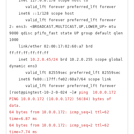
    inet 127.0.0.1/8 scope host lo

       valid_lft forever preferred_lft forever

    inet6 ::1/128 scope host 

       valid_lft forever preferred_lft forever

2: ens3: <BROADCAST,MULTICAST,UP,LOWER_UP> mtu 
9000 qdisc pfifo_fast state UP group default qlen 
1000

    link/ether 02:00:17:02:60:a7 brd 
ff:ff:ff:ff:ff:ff

    inet 
10.2.0.45/24
 brd 10.2.0.255 scope global 
dynamic ens3

       valid_lft 82559sec preferred_lft 82559sec

    inet6 fe80::17ff:fe02:60a7/64 scope link 

       valid_lft forever preferred_lft forever

[root@pingtest-10-2-0-024 ~]# 
ping  10.0.0.172

PING 10.0.0.172 (10.0.0.172) 56(84) bytes of 
data.

64 bytes from 10.0.0.172: icmp_seq=1 ttl=62 
time=6.87 ms

64 bytes from 10.0.0.172: icmp_seq=2 ttl=62 
time=7.74 ms
