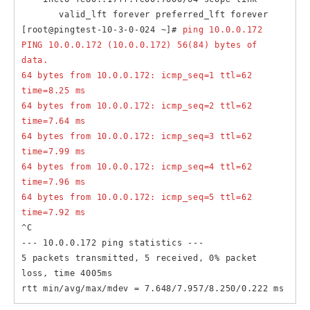
       valid_lft forever preferred_lft forever

[root@pingtest-10-3-0-024 ~]# 
ping 10.0.0.172

PING 10.0.0.172 (10.0.0.172) 56(84) bytes of 
data.

64 bytes from 10.0.0.172: icmp_seq=1 ttl=62 
time=8.25 ms

64 bytes from 10.0.0.172: icmp_seq=2 ttl=62 
time=7.64 ms

64 bytes from 10.0.0.172: icmp_seq=3 ttl=62 
time=7.99 ms

64 bytes from 10.0.0.172: icmp_seq=4 ttl=62 
time=7.96 ms

64 bytes from 10.0.0.172: icmp_seq=5 ttl=62 
time=7.92 ms
^C

--- 10.0.0.172 ping statistics ---

5 packets transmitted, 5 received, 0% packet 
loss, time 4005ms

rtt min/avg/max/mdev = 7.648/7.957/8.250/0.222 ms