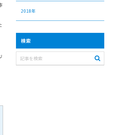
作
2018年
た
検索
ジ