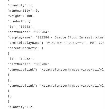
{

"quantity": 1,

"minQuantity": 0,

"weight": 100,

"product": {

"id": "10083",

"partNumber": "B88284",

"displayName": "B88284 - Oracle Cloud Infrastructu
"shortDisplayName": "オブジェクト・ストレージ - PUT、COPY
"parentProducts": [

{

"id": "10052",

"partNumber": "B88206",

"canonicalLink": "/itas/atomitech/myservices/api/v1/pr
}

],

"canonicalLink": "/itas/atomitech/myservices/api/v1/pr
}

},

{

"quantity": 2,
