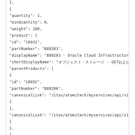
},

{

"quantity": 1,

"minQuantity": 0,

"weight": 100,

"product": {

"id": "10021",

"partNumber": "B88283",

"displayName": "B88283 - Oracle Cloud Infrastruct
"shortDisplayName": "オブジェクト・ストレージ - GETおよび
"parentProducts": [

{

"id": "10052",

"partNumber": "B88206",

"canonicalLink": "/itas/atomitech/myservices/api/v1/pr
}

],

"canonicalLink": "/itas/atomitech/myservices/api/v1/pr
}

},
