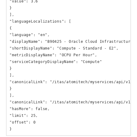
"value": 3.6

}

],

"languageLocalizations": [

{

"language": "en",

"displayName": "B90425 - Oracle Cloud Infrastructure -
"shortDisplayName": "Compute - Standard - E2",

"metricDisplayName": "OCPU Per Hour",

"serviceCategoryDisplayName": "Compute"

}

],

"canonicalLink": "/itas/atomitech/myservices/api/v1/pr
}

],

"canonicalLink": "/itas/atomitech/myservices/api/v1/pr
"hasMore": false,

"limit": 25,

"offset": 0

}