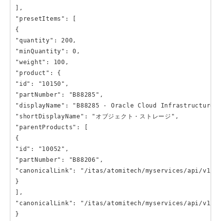
],

"presetItems": [

{

"quantity": 200,

"minQuantity": 0,

"weight": 100,

"product": {

"id": "10150",

"partNumber": "B88285",

"displayName": "B88285 - Oracle Cloud Infrastruct
"shortDisplayName": "オブジェクト・ストレージ",

"parentProducts": [

{

"id": "10052",

"partNumber": "B88206",

"canonicalLink": "/itas/atomitech/myservices/api/v1/pr
}

],

"canonicalLink": "/itas/atomitech/myservices/api/v1/pr
}
