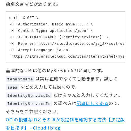
語別文言などが返ります。
curl -X GET \

-H 'Authorization: Basic ay5m.....' \

-H 'Content-Type: application/json' \

-H 'X-ID-TENANT-NAME: {IdentityServiceId}' \

-H 'Referer: https://cloud.oracle.com/ja_JP/cost-estim
-H 'Accept-Language: ja,en'

'https://itra.oraclecloud.com/itas/{tenantName}/myser
基本的なURIは他のMyServiceAPIと同じです。
は実は正確でなくても動きます。試しに
tenantname
などを入力しても動くので、
aaaa
だけちゃんと入力してください。
IdentityServiceId
の調べ方は
記事にしてある
ので、
IdentityServiceId
そちらをご参照ください。
OCIの複雑なIDとそのほか設定値を確認する方法【決定版
を目指す】 - Cloudii blog