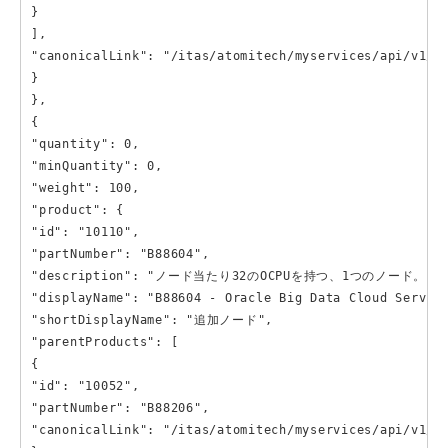
}

],

"canonicalLink": "/itas/atomitech/myservices/api/v1/pr
}

},

{

"quantity": 0,

"minQuantity": 0,

"weight": 100,

"product": {

"id": "10110",

"partNumber": "B88604",

"description": "ノード当たり32のOCPUを持つ、1つのノード。  \nノー
"displayName": "B88604 - Oracle Big Data Cloud S
"shortDisplayName": "追加ノード",

"parentProducts": [

{

"id": "10052",

"partNumber": "B88206",

"canonicalLink": "/itas/atomitech/myservices/api/v1/pr