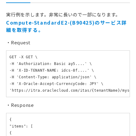
実行例を示します。非常に長いので一部になります。
Compute-StandardE2-(B90425)のサービス詳
細を取得する。
Request
GET -X GET \

-H 'Authorization: Basic ay5....' \

-H 'X-ID-TENANT-NAME: idcs-8f....' \

-H 'Content-Type: application/json' \

-H 'X-Oracle-Accept-CurrencyCode: JPY' \

'https://itra.oraclecloud.com/itas/{tenantName}/myser
Response
{

"items": [

{
