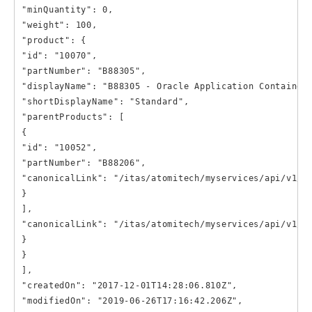
"minQuantity": 0,

"weight": 100,

"product": {

"id": "10070",

"partNumber": "B88305",

"displayName": "B88305 - Oracle Application Conta
"shortDisplayName": "Standard",

"parentProducts": [

{

"id": "10052",

"partNumber": "B88206",

"canonicalLink": "/itas/atomitech/myservices/api/v1/pr
}

],

"canonicalLink": "/itas/atomitech/myservices/api/v1/pr
}

}

],

"createdOn": "2017-12-01T14:28:06.810Z",

"modifiedOn": "2019-06-26T17:16:42.206Z",
