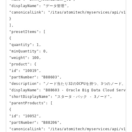
"displayName": "データ管理",

"canonicalLink": "/itas/atomitech/myservices/api/v1/pr
}

],

"presetItems": [

{

"quantity": 1,

"minQuantity": 0,

"weight": 100,

"product": {

"id": "10019",

"partNumber": "B88603",

"description": "ノード当たり32のOCPUを持つ、3つのノード。  \nノー
"displayName": "B88603 - Oracle Big Data Cloud 
"shortDisplayName": "スタータ・パック - 3ノード",

"parentProducts": [

{

"id": "10052",

"partNumber": "B88206",

"canonicalLink": "/itas/atomitech/myservices/api/v1/pr