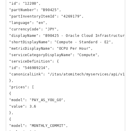
"id": "12200",

"partNumber": "B90425",

"partInventoryItemId": "4269179",

"language": "en",

"currencyCode": "JPY",

"displayName": "B90425 - Oracle Cloud Infrastructure -
"shortDisplayName": "Compute - Standard - E2",

"metricDisplayName": "OCPU Per Hour",

"serviceCategoryDisplayName": "Compute",

"serviceDefinition": {

"id": "546989214",

"canonicalLink": "/itas/atomitech/myservices/api/v1/se
},

"prices": [

{

"model": "PAY_AS_YOU_GO",

"value": 3.6

},

{

"model": "MONTHLY_COMMIT",
