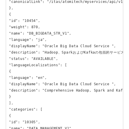
"canonicalLink": "/itas/atomitech/myservices/api/v1/pr
},

{

"id": "10454",

"weight": 870,

"name": "DB_BIGDATA_STR_V1",

"language": "ja",

"displayName": "Oracle Big Data Cloud Service ",

"description": "Hadoop、SparkおよびKafkaの包括的
"status": "AVAILABLE",

"languageLocalizations": [

{

"language": "en",

"displayName": "Oracle Big Data Cloud Service ",

"description": "Comprehensive Hadoop, Spark and Kafka 
}

],

"categories": [

{

"id": "10305",

"name": "DATA_MANAGEMENT_V1",
