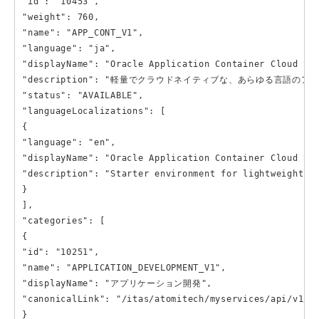
"id": "10453",

"weight": 760,

"name": "APP_CONT_V1",

"language": "ja",

"displayName": "Oracle Application Container Cloud Ser
"description": "軽量でクラウドネイティブな、あらゆる言語のア
"status": "AVAILABLE",

"languageLocalizations": [

{

"language": "en",

"displayName": "Oracle Application Container Cloud Ser
"description": "Starter environment for lightweight cl
}

],

"categories": [

{

"id": "10251",

"name": "APPLICATION_DEVELOPMENT_V1",

"displayName": "アプリケーション開発",

"canonicalLink": "/itas/atomitech/myservices/api/v1/pr
}
