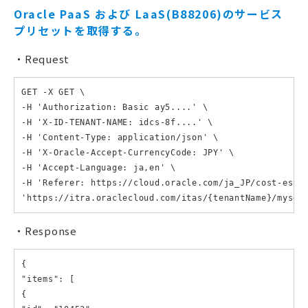
Oracle PaaS および LaaS(B88206)のサービス
プリセットを取得する。
Request
GET -X GET \

-H 'Authorization: Basic ay5....' \

-H 'X-ID-TENANT-NAME: idcs-8f....' \

-H 'Content-Type: application/json' \

-H 'X-Oracle-Accept-CurrencyCode: JPY' \

-H 'Accept-Language: ja,en' \

-H 'Referer: https://cloud.oracle.com/ja_JP/cost-estim
'https://itra.oraclecloud.com/itas/{tenantName}/myser
Response
{

"items": [

{
