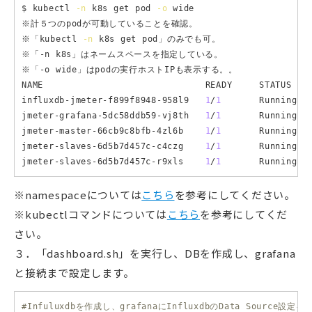
$ kubectl 
-n
 k8s get pod 
-o
 wide

※計５つのpodが可動していることを確認。

※「kubectl 
-n
 k8s get pod」のみでも可。

※「-n k8s」はネームスペースを指定している。

※「-o wide」はpodの実行ホストIPも表示する。。

NAME                              READY     STATUS    
influxdb-jmeter-f899f8948-958l9   
1
/
1
       Running  
jmeter-grafana-5dc58ddb59-vj8th   
1
/
1
       Running  
jmeter-master-66cb9c8bfb-4zl6b    
1
/
1
       Running  
jmeter-slaves-6d5b7d457c-c4czg    
1
/
1
       Running  
jmeter-slaves-6d5b7d457c-r9xls    
1
/
1
       Running  
※namespaceについては
こちら
を参考にしてください。
※kubectlコマンドについては
こちら
を参考にしてくだ
さい。
３．「dashboard.sh」を実行し、DBを作成し、grafana
と接続まで設定します。
#Infuluxdbを作成し、grafanaにInfluxdbのData Source設定を