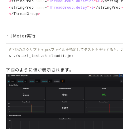
<
stringProp 
name
=
"
ThreadGroup.duration
">
0
<
/stringProp
<
stringProp 
name
=
"
ThreadGroup.delay
">
0
<
/stringProp
>
<
/ThreadGroup
>
JMeter実行
#下記のスクリプト＋jmxファイルを指定してテストを実行すると、JMeter
下図のように値が表示されます。