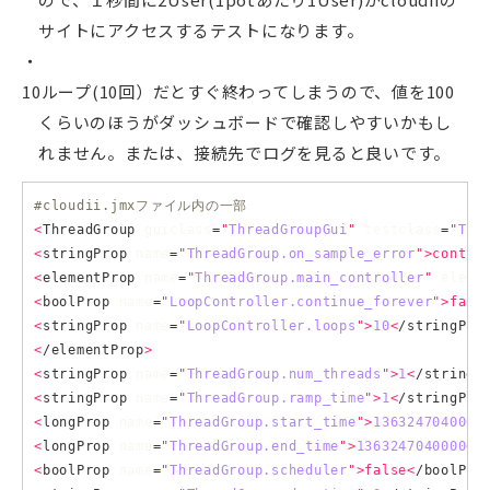
サイトにアクセスするテストになります。
10ループ(10回）だとすぐ終わってしまうので、値を100
くらいのほうがダッシュボードで確認しやすいかもし
れません。または、接続先でログを見ると良いです。
#cloudii.jmxファイル内の一部
<
ThreadGroup 
guiclass
=
"
ThreadGroupGui
"
testclass
=
"
Thr
<
stringProp 
name
=
"
ThreadGroup.on_sample_error
">contin
<
elementProp 
name
=
"
ThreadGroup.main_controller
"
eleme
<
boolProp 
name
=
"
LoopController.continue_forever
">fals
<
stringProp 
name
=
"
LoopController.loops
">
10
<
/stringPro
<
/elementProp
>
<
stringProp 
name
=
"
ThreadGroup.num_threads
">
1
<
/stringP
<
stringProp 
name
=
"
ThreadGroup.ramp_time
">
1
<
/stringPro
<
longProp 
name
=
"
ThreadGroup.start_time
">
1363247040000
<
longProp 
name
=
"
ThreadGroup.end_time
">
1363247040000
<
/
<
boolProp 
name
=
"
ThreadGroup.scheduler
">false<
/boolPro