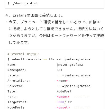
４．grafanaの画面に接続します。
今回、プライベート環境で構築しているので、直接IP
に接続しようとしても接続できません。接続方法はいく
つかありますが、今回はポートフォワードを使って接続
してみます。
#External IPが無い
$ kubectl describe 
-n
 k8s svc jmeter-grafana

Name:                     jmeter-grafana

Namespace:                k8s

Labels:                   
app
=jmeter-grafana

Annotations:              
<
none
>
Selector:                 
app
=jmeter-grafana

Type:                     NodePort

Port:                     
<unset>
  3000/TCP
TargetPort:               
3000
/TCP

NodePort:                 
<unset>
  32516/TCP