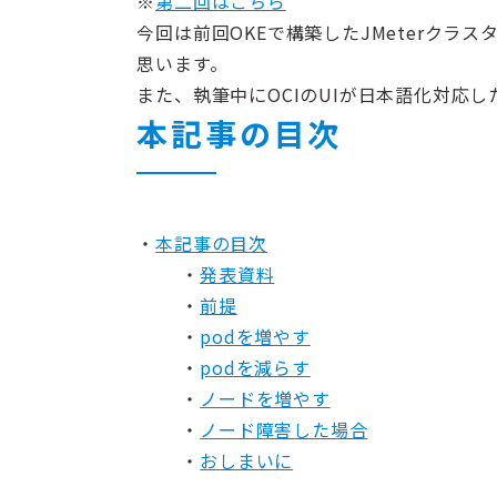
※
第二回はこちら
今回は前回OKEで構築したJMeterクラ
思います。
また、執筆中にOCIのUIが日本語化対応
本記事の目次
本記事の目次
発表資料
前提
podを増やす
podを減らす
ノードを増やす
ノード障害した場合
おしまいに