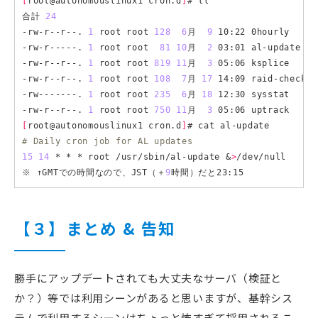
[
root@autonomouslinux1 cron.d
]
# ll

合計 
24
-rw-r--r--. 
1
 root root 
128
6
月  
9
 10:22 0hourly

-rw-r-----. 
1
 root root  
81
10
月  
2
 03:01 al-update

-rw-r--r--. 
1
 root root 
819
11
月  
3
 05:06 ksplice

-rw-r--r--. 
1
 root root 
108
7
月 
17
 14:09 raid-check

-rw-------. 
1
 root root 
235
6
月 
18
 12:30 sysstat

-rw-r--r--. 
1
 root root 
750
11
月  
3
[
root@autonomouslinux1 cron.d
]
# Daily cron job for AL updates
15
14
 * * * root /usr/sbin/al-update &
>
/dev/null

※ ↑GMTでの時間なので、JST（＋
9
【３】まとめ & 告知
勝手にアップデートされても大丈夫なサーバ（検証と
か？）等では利用シーンがあると思いますが、基幹シス
テムで利用するシーンはちょっと怖すぎて採用されるこ