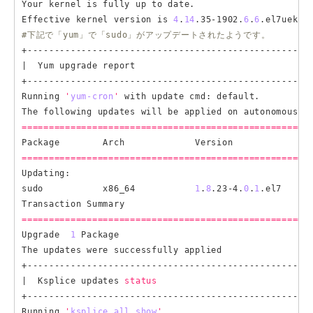
Your kernel is fully up to date.

Effective kernel version is 
4
.
14
.35-1902.
6
.
6
#下記で「yum」で「sudo」がアップデートされたようです。
+-----------------------------------------------------
|  Yum upgrade report                                 
+-----------------------------------------------------
Running 
'
yum-cron
'
 with update cmd: default.

=====================================================
=====================================================
Updating:

sudo           x86_64           
1
.
8
.23-4.
0
.
1
.el7     
=====================================================
Upgrade  
1
 Package

The updates were successfully applied

+-----------------------------------------------------
|  Ksplice updates 
status
                             
+-----------------------------------------------------
Running 
'
ksplice all show
'
.
