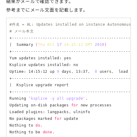
結果がメールで確認できます。
参考までにメール文面を記載します。
#件名 = AL: Updates installed on instance AutonomousLi
# メール本文
+-----------------------------------------------------
|  Summary 
(
Thu Oct 
17
 14:15:12 GMT 
2019
)
             
+-----------------------------------------------------
Yum updates installed: yes

Ksplice updates installed: no

Uptime: 14:15:12 up 
9
 days, 13:37,  
0
 users,  load av
+-----------------------------------------------------
|  Ksplice upgrade report                             
+-----------------------------------------------------
Running 
'
ksplice -y all upgrade
'
.

Updating on-disk packages 
for
 new processes

Loaded plugins: langpacks, ulninfo

No packages marked 
for
 update

Nothing to 
do
.

Nothing to be 
done
.
