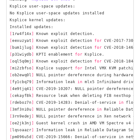
Ksplice user-space updates:

No Ksplice user-space updates installed

Ksplice kernel updates:

[
1rw4f14x
]
[
eexuzyat
]
 Known exploit detection 
for
[
bum1jlug
]
 Known exploit detection 
for
[
p31wiydb
]
 KPTI enablement 
for
[
oql5q0mj
]
 Known exploit detection 
for
[
mi2zbfso
]
 Ksplice support 
for
[
ob2ewq0l
]
 NULL pointer dereference during hardware r
[
fy1cbq79
]
 Information leak 
in
[
4e9tjq41
]
 CVE-2019-10207: NULL pointer dereference 
i
[
cekayf8k
]
[
rdeboz7n
]
 CVE-2019-14283: Denial-of-service 
in
[
3mf3ni0u
]
 NULL pointer dereference 
in
[
3rn9edej
]
 NULL pointer dereference 
in
[
oe2jk3nj
]
 Guest kernel crash 
in
[
lqsoaazr
]
 Information leak 
in
[
pm096u5d
]
 CVE-2019-15666: Denial-of-service 
in