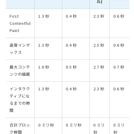
ル)
First
1.3 秒
0.4 秒
2.3 秒
0.6 秒
Contentful
Paint
速度インデ
1.3 秒
0.4 秒
2.5 秒
0.6 秒
ックス
最大コンテ
1.6 秒
0.5 秒
2.7 秒
0.7 秒
ンツの描画
インタラク
1.3 秒
0.4 秒
2.3 秒
0.6 秒
ティブにな
るまでの時
間
合計ブロッ
0 ミリ秒
0 ミリ秒
0 ミリ
0 ミリ
ク時間
秒
秒