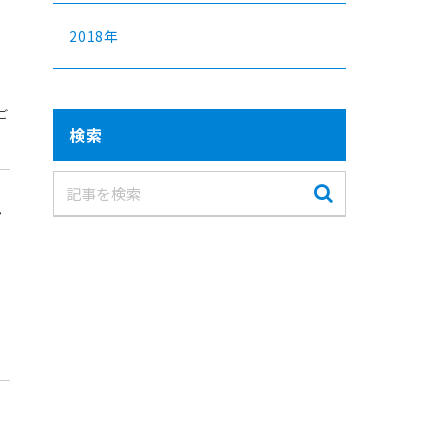
2018年
ご
検索
レ
ご