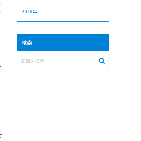
ト
2018年
ン
検索
じ
て