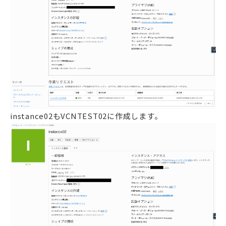
instance02もVCNTEST02に作成します。