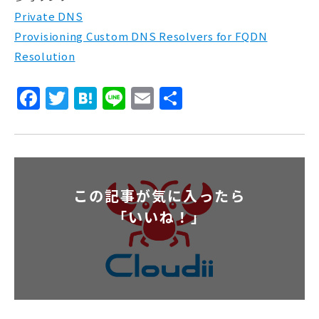
Private DNS
Provisioning Custom DNS Resolvers for FQDN
Resolution
Facebook
Twitter
Hatena
Line
Email
共
有
この記事が気に入ったら
「いいね！」