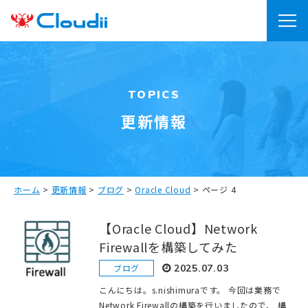
TOPICS
更新情報
ホーム
>
更新情報
>
ブログ
>
Oracle Cloud
>
ページ 4
【Oracle Cloud】Network
Firewallを構築してみた
ブログ
2025.07.03
こんにちは。s.nishimuraです。 今回は業務で
Network Firewallの構築を行いましたので、 構