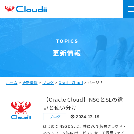
TOPICS
更新情報
ホーム
>
更新情報
>
ブログ
>
Oracle Cloud
>
ページ 6
【Oracle Cloud】NSGとSLの違
いと使い分け
ブログ
2024.12.19
はじめに NSGとSLは、共にVCN(仮想クラウド・
ネットワーク)内のサービスに対して仮想ファイ